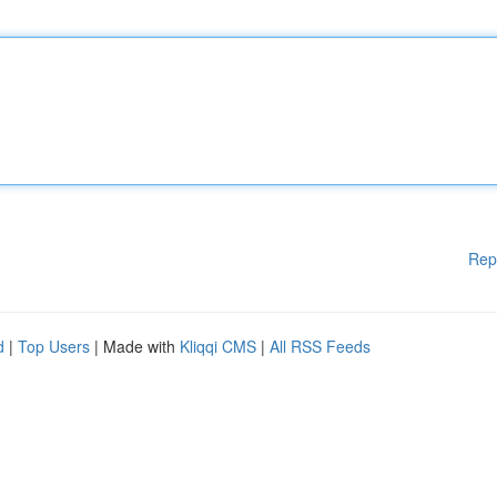
Rep
d
|
Top Users
| Made with
Kliqqi CMS
|
All RSS Feeds