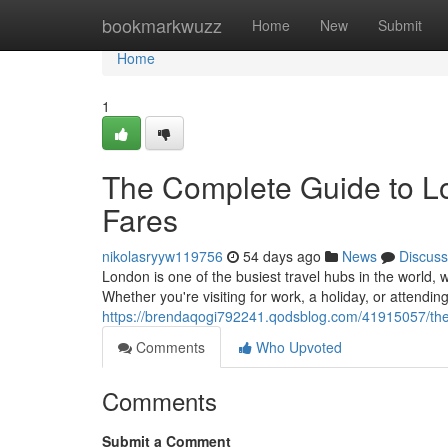
Home
bookmarkwuzz
Home
New
Submit
Home
1
The Complete Guide to Lo
Fares
nikolasryyw119756
54 days ago
News
Discuss
London is one of the busiest travel hubs in the world, w
Whether you're visiting for work, a holiday, or attendin
https://brendaqogi792241.qodsblog.com/41915057/the-c
Comments
Who Upvoted
Comments
Submit a Comment