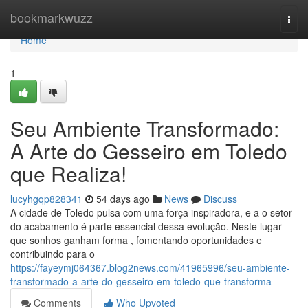
Home
bookmarkwuzz
Togg
navi
Home
1
Seu Ambiente Transformado:
A Arte do Gesseiro em Toledo
que Realiza!
lucyhgqp828341
54 days ago
News
Discuss
A cidade de Toledo pulsa com uma força inspiradora, e a o setor
do acabamento é parte essencial dessa evolução. Neste lugar
que sonhos ganham forma , fomentando oportunidades e
contribuindo para o
https://fayeymj064367.blog2news.com/41965996/seu-ambiente-
transformado-a-arte-do-gesseiro-em-toledo-que-transforma
Comments
Who Upvoted