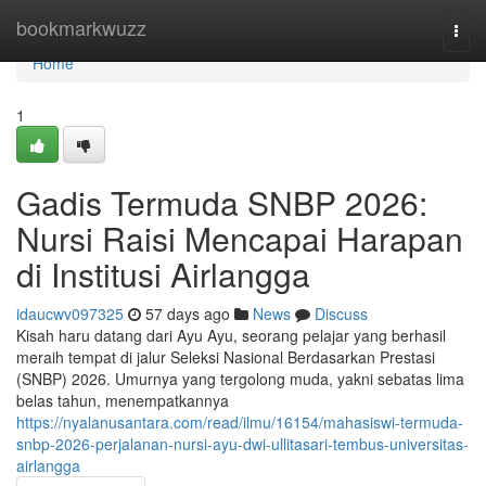
Home
bookmarkwuzz
Togg
navi
Home
1
Gadis Termuda SNBP 2026:
Nursi Raisi Mencapai Harapan
di Institusi Airlangga
idaucwv097325
57 days ago
News
Discuss
Kisah haru datang dari Ayu Ayu, seorang pelajar yang berhasil
meraih tempat di jalur Seleksi Nasional Berdasarkan Prestasi
(SNBP) 2026. Umurnya yang tergolong muda, yakni sebatas lima
belas tahun, menempatkannya
https://nyalanusantara.com/read/ilmu/16154/mahasiswi-termuda-
snbp-2026-perjalanan-nursi-ayu-dwi-ullitasari-tembus-universitas-
airlangga