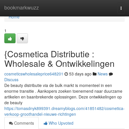
Home
bookmarkwuzz
Togg
navi
Home
1
{Cosmetica Distributie :
Wholesale & Ontwikkelingen
cosmeticswholesaleprice648201
53 days ago
News
Discuss
De beauty distributie via de bulk markt is momenteel in een
enorme transitie . Aankopers zoeken toenemend naar duurzame
artikelen en baanbrekende oplossingen. Deze ontwikkelingen op
de beauty
https://tomasdnyk899391.dreamyblogs.com/41851482/cosmetica-
verkoop-groothandel-nieuwe-richtingen
Comments
Who Upvoted