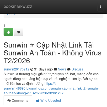
Home
bookmarkwuzz
Togg
navi
Home
1
Sunwin ⭐️ Cập Nhật Link Tải
Sunwin An Toàn - Không Virus
T2/2026
sunwin20175212
31 days ago
News
Discuss
Sunwin là thương hiệu giải trí trực tuyến nổi bật, mang đến cho
người dùng nền tảng hiện đại và trải nghiệm tiện lợi. Với sự đổi
mới liên tục và định hướng
https://ti-
sunwin148890.blogminds.com/sunwin-cập-nhật-link-tải-sunwin-
an-toàn-không-virus-t2-2026-38961292
Comments
Who Upvoted