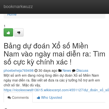
Home
bookmarkwuzz
Home
1
Bảng dự đoán Xổ số Miền
Nam vào ngày mai diễn ra: Tìm
số cực kỳ chính xác !
phoebeheja769498
30 days ago
News
Discuss
Một số anh em đang nóng lòng đến dự đoán Xổ số Miền Nam
ngày mai diễn ra. Bài viết sẽ đưa ra các ý tưởng hỗ trợ anh em
chốt số tài . Mặc dù vậy,
https://nicoleeows813615.wikiexcerpt.com/4551127/dự_đoán_xổ
Comments
Who Upvoted