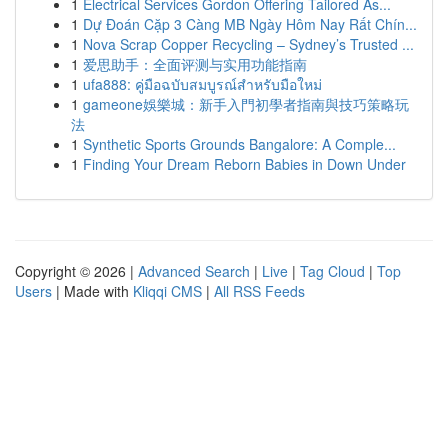
1
Electrical Services Gordon Offering Tailored As...
1
Dự Đoán Cặp 3 Càng MB Ngày Hôm Nay Rất Chín...
1
Nova Scrap Copper Recycling – Sydney’s Trusted ...
1
爱思助手：全面评测与实用功能指南
1
ufa888: คู่มือฉบับสมบูรณ์สำหรับมือใหม่
1
gameone娛樂城：新手入門初學者指南與技巧策略玩
法
1
Synthetic Sports Grounds Bangalore: A Comple...
1
Finding Your Dream Reborn Babies in Down Under
Copyright © 2026 |
Advanced Search
|
Live
|
Tag Cloud
|
Top
Users
| Made with
Kliqqi CMS
|
All RSS Feeds