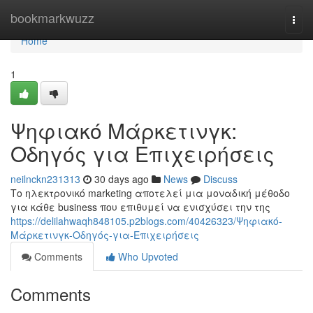
Home
bookmarkwuzz
Togg
navi
Home
1
Ψηφιακό Μάρκετινγκ:
Οδηγός για Επιχειρήσεις
neilnckn231313
30 days ago
News
Discuss
Το ηλεκτρονικό marketing αποτελεί μια μοναδική μέθοδο
για κάθε business που επιθυμεί να ενισχύσει την της
https://delilahwaqh848105.p2blogs.com/40426323/Ψηφιακό-
Μάρκετινγκ-Οδηγός-για-Επιχειρήσεις
Comments
Who Upvoted
Comments