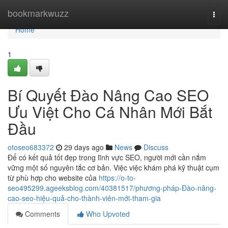
Home
bookmarkwuzz
Togg
navi
Home
1
Bí Quyết Đào Nâng Cao SEO
Ưu Việt Cho Cá Nhân Mới Bắt
Đầu
otoseo683372
29 days ago
News
Discuss
Để có kết quả tốt đẹp trong lĩnh vực SEO, người mới cần nắm
vững một số nguyên tắc cơ bản. Việc việc khám phá kỹ thuật cụm
từ phù hợp cho website của
https://o-to-
seo495299.ageeksblog.com/40381517/phương-pháp-Đào-nâng-
cao-seo-hiệu-quả-cho-thành-viên-mới-tham-gia
Comments
Who Upvoted