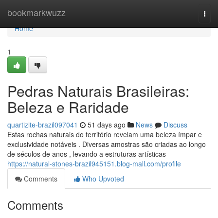
Home
bookmarkwuzz
Togg
navi
Home
1
Pedras Naturais Brasileiras:
Beleza e Raridade
quartizite-brazil097041
51 days ago
News
Discuss
Estas rochas naturais do território revelam uma beleza ímpar e
exclusividade notáveis . Diversas amostras são criadas ao longo
de séculos de anos , levando a estruturas artísticas
https://natural-stones-brazil945151.blog-mall.com/profile
Comments
Who Upvoted
Comments