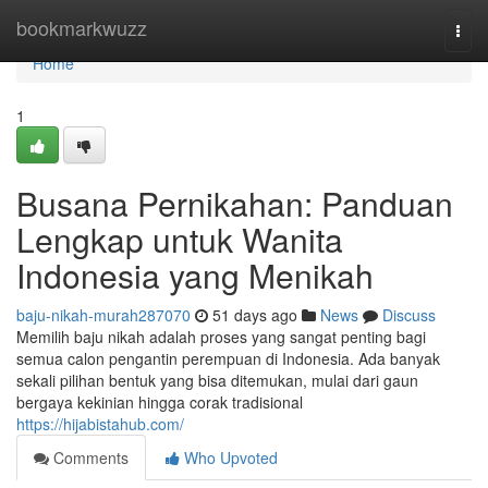
Home
bookmarkwuzz
Togg
navi
Home
1
Busana Pernikahan: Panduan
Lengkap untuk Wanita
Indonesia yang Menikah
baju-nikah-murah287070
51 days ago
News
Discuss
Memilih baju nikah adalah proses yang sangat penting bagi
semua calon pengantin perempuan di Indonesia. Ada banyak
sekali pilihan bentuk yang bisa ditemukan, mulai dari gaun
bergaya kekinian hingga corak tradisional
https://hijabistahub.com/
Comments
Who Upvoted