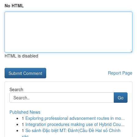
No HTML
HTML is disabled
Report Page
Search
Go
Published News
1
Exploring professional advancement routes in mo...
1
Integration procedures making use of Hybrid Cou...
1
So sánh Đặc biệt MT: Đánh|Cầu Đề Hai số Chính
xác