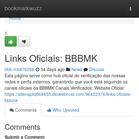
Home
bookmarkwuzz
Togg
navi
Home
1
Links Oficiais: BBBMK
bbb-mk976208
54 days ago
News
Discuss
Esta página serve como hub oficial de verificação das nossas
redes e perfis externos, garantindo que você está seguindo os
canais oficiais da BBBMK Canais Verificados: Website Oficial:
https://allenapfq869455.diowebhost.com/96422376/links-oficiais-
bbbmk
Comments
Who Upvoted
Comments
Submit a Comment