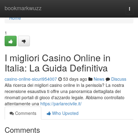
Home
bookmarkwuzz
Togg
navi
Home
1
I migliori Casino Online in
Italia: La Guida Definitiva
casino-online-sicuri954007
53 days ago
News
Discuss
Alla ricerca dei migliori casino online in la penisola? La nostra
recensione esaustiva ti offre una panoramica dettagliata dei
rinomati portali di gioco d'azzardo legale. Abbiamo controllato
attentamente una
https://parlarecivile.it/
Comments
Who Upvoted
Comments