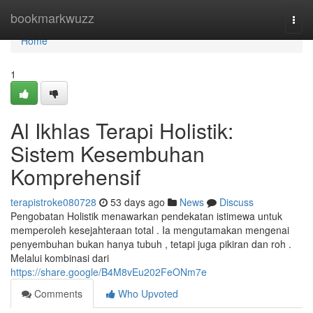
Home
bookmarkwuzz
Togg
navi
Home
1
Al Ikhlas Terapi Holistik:
Sistem Kesembuhan
Komprehensif
terapistroke080728
53 days ago
News
Discuss
Pengobatan Holistik menawarkan pendekatan istimewa untuk
memperoleh kesejahteraan total . Ia mengutamakan mengenai
penyembuhan bukan hanya tubuh , tetapi juga pikiran dan roh .
Melalui kombinasi dari
https://share.google/B4M8vEu202FeONm7e
Comments
Who Upvoted