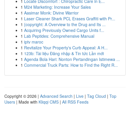
1
Locate Discomfort : Chiropractic Care in E...
1
M24 Marketing: Increase Your Sales
1
Aasimar Monk: Divine Warrior
1
Laser Cleaner Shark PCL Erases Graffiti with Pr...
1
{copyright: A Overview to the Drug and Its ...
1
Acquiring Previously Owned Cargo Units f...
1
Lab Peptides: Comprehensive Manual
1
iptv maroc
1
Revitalize Your Property's Curb Appeal: A H...
1
123b: Tài liệu Đăng nhập & Tin tức Lần mới
1
Agenda Bola Hari: Nonton Pertandingan Istimewa ...
1
Commercial Truck Parts: How to Find the Right R...
Copyright © 2026 |
Advanced Search
|
Live
|
Tag Cloud
|
Top
Users
| Made with
Kliqqi CMS
|
All RSS Feeds