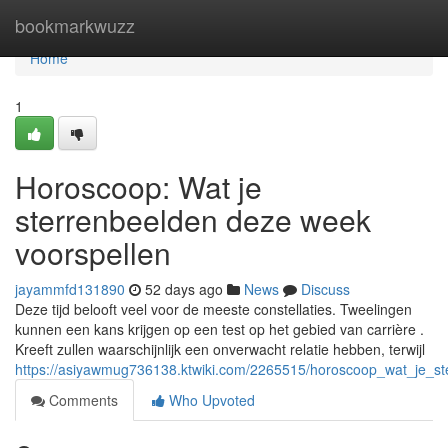
Home
bookmarkwuzz
Home
1
Horoscoop: Wat je
sterrenbeelden deze week
voorspellen
jayammfd131890
52 days ago
News
Discuss
Deze tijd belooft veel voor de meeste constellaties. Tweelingen
kunnen een kans krijgen op een test op het gebied van carrière .
Kreeft zullen waarschijnlijk een onverwacht relatie hebben, terwijl
https://asiyawmug736138.ktwiki.com/2265515/horoscoop_wat_je_s
Comments
Who Upvoted