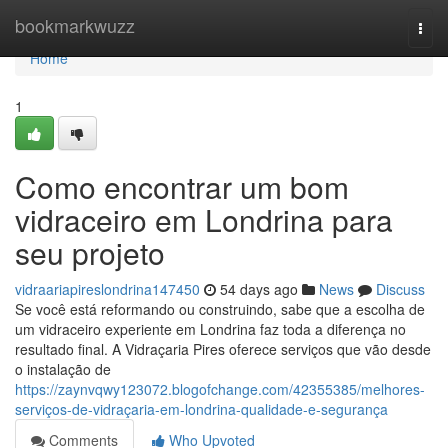
Home
bookmarkwuzz
Togg
navi
Home
1
Como encontrar um bom
vidraceiro em Londrina para
seu projeto
vidraariapireslondrina147450
54 days ago
News
Discuss
Se você está reformando ou construindo, sabe que a escolha de
um vidraceiro experiente em Londrina faz toda a diferença no
resultado final. A Vidraçaria Pires oferece serviços que vão desde
o instalação de
https://zaynvqwy123072.blogofchange.com/42355385/melhores-
serviços-de-vidraçaria-em-londrina-qualidade-e-segurança
Comments
Who Upvoted