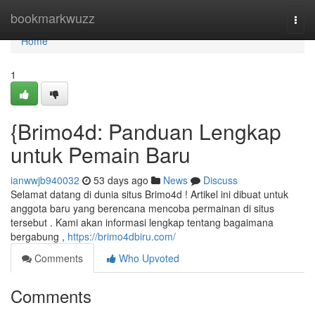
Home
bookmarkwuzz
Togg
navi
Home
1
{Brimo4d: Panduan Lengkap
untuk Pemain Baru
ianwwjb940032
53 days ago
News
Discuss
Selamat datang di dunia situs Brimo4d ! Artikel ini dibuat untuk
anggota baru yang berencana mencoba permainan di situs
tersebut . Kami akan informasi lengkap tentang bagaimana
bergabung ,
https://brimo4dbiru.com/
Comments
Who Upvoted
Comments