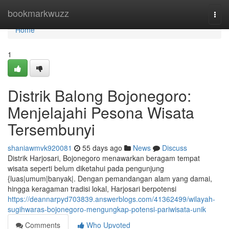
Home
bookmarkwuzz
Togg
navi
Home
1
Distrik Balong Bojonegoro:
Menjelajahi Pesona Wisata
Tersembunyi
shaniawmvk920081
55 days ago
News
Discuss
Distrik Harjosari, Bojonegoro menawarkan beragam tempat
wisata seperti belum diketahui pada pengunjung
{luas|umum|banyak|. Dengan pemandangan alam yang damai,
hingga keragaman tradisi lokal, Harjosari berpotensi
https://deannarpyd703839.answerblogs.com/41362499/wilayah-
sugihwaras-bojonegoro-mengungkap-potensi-pariwisata-unik
Comments
Who Upvoted