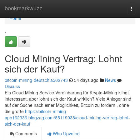
Home
bookmarkwuzz
Togg
navi
Home
1
Cloud Mining Vertrag: Lohnt
sich der Kauf?
bitcoin-mining-deutschla502743
54 days ago
News
Discuss
Ein Cloud Mining Service Vereinbarung für Krypto-Mining klingt
interessant, aber lohnt sich der Kauf wirklich? Viele Anleger sind
auf der Suche nach einer Möglichkeit, Bitcoin zu fördern , ohne
die große
https://bitcoin-mining-
app162336.blogzag.com/85119038/cloud-mining-vertrag-lohnt-
sich-der-kauf
Comments
Who Upvoted