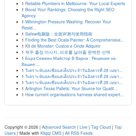
1
Reliable Plumbers in Melbourne: Your Local Experts
1
Boost Your Rankings: Choosing the Right SEO
Agency
1
Wilmington Pressure Washing: Recover Your
Resid...
1
Safew电脑版：全面评测与使用指南
1
Finding the Best Ocala Painter: A Comprehensive...
1
Kit de Monster: Custos e Onde Adquirir
1
제주 출장 마사지, 피로를 날려줄 완벽한 선택
1
Бърз Семеен Майстор В Варна : Решения на
Вашия ...
1
วิเคราะห์บอลเซียนสเต็ปประจำวันอังคารที่ 28 เมษา...
1
วิเคราะห์บอลเซียนสเต็ปประจำวันอังคารที่ 28 เมษา...
1
วิเคราะห์บอลเซียนสเต็ปประจำวันอังคารที่ 28 เมษา...
1
Arlington Texas Pallets: Your Source for Qualit...
1
How current organisations harness shared expert...
Copyright © 2026 |
Advanced Search
|
Live
|
Tag Cloud
|
Top
Users
| Made with
Kliqqi CMS
|
All RSS Feeds