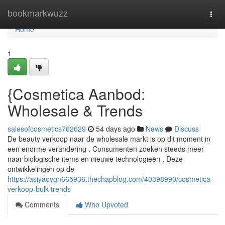
Home
bookmarkwuzz
Togg
navi
Home
1
{Cosmetica Aanbod:
Wholesale & Trends
salesofcosmetics762629
54 days ago
News
Discuss
De beauty verkoop naar de wholesale markt is op dit moment in
een enorme verandering . Consumenten zoeken steeds meer
naar biologische items en nieuwe technologieën . Deze
ontwikkelingen op de
https://asiyaoygn665936.thechapblog.com/40398990/cosmetica-
verkoop-bulk-trends
Comments
Who Upvoted