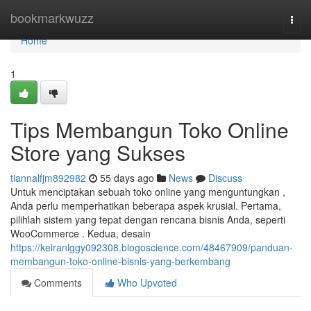
Home
bookmarkwuzz
Togg
navi
Home
1
Tips Membangun Toko Online
Store yang Sukses
tiannalfjm892982
55 days ago
News
Discuss
Untuk menciptakan sebuah toko online yang menguntungkan ,
Anda perlu memperhatikan beberapa aspek krusial. Pertama,
pilihlah sistem yang tepat dengan rencana bisnis Anda, seperti
WooCommerce . Kedua, desain
https://keiranlggy092308.blogoscience.com/48467909/panduan-
membangun-toko-online-bisnis-yang-berkembang
Comments
Who Upvoted