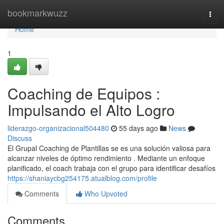
Home
bookmarkwuzz
Togg
navi
Home
1
Coaching de Equipos :
Impulsando el Alto Logro
liderazgo-organizacional504480
55 days ago
News
Discuss
El Grupal Coaching de Plantillas se es una solución valiosa para
alcanzar niveles de óptimo rendimiento . Mediante un enfoque
planificado, el coach trabaja con el grupo para identificar desafíos
https://shaniaycbg254175.atualblog.com/profile
Comments
Who Upvoted
Comments