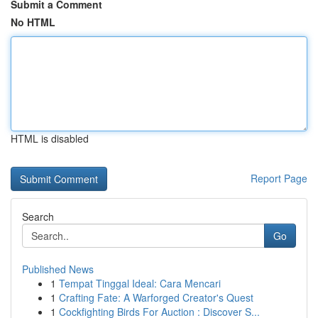
Submit a Comment
No HTML
HTML is disabled
Report Page
Search
Go
Published News
1
Tempat Tinggal Ideal: Cara Mencari
1
Crafting Fate: A Warforged Creator's Quest
1
Cockfighting Birds For Auction : Discover S...