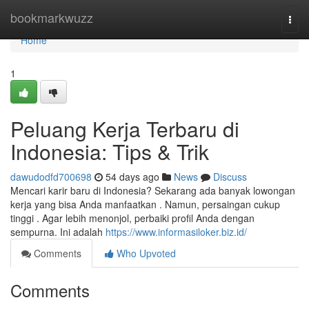
Home
bookmarkwuzz
Togg
navi
Home
1
Peluang Kerja Terbaru di
Indonesia: Tips & Trik
dawudodfd700698
54 days ago
News
Discuss
Mencari karir baru di Indonesia? Sekarang ada banyak lowongan
kerja yang bisa Anda manfaatkan . Namun, persaingan cukup
tinggi . Agar lebih menonjol, perbaiki profil Anda dengan
sempurna. Ini adalah
https://www.informasiloker.biz.id/
Comments
Who Upvoted
Comments