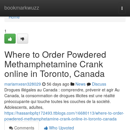
Home
bookmarkwuzz
Togg
navi
Home
1
Where to Order Powdered
Methamphetamine Crank
online in Toronto, Canada
mariamxesn328029
56 days ago
News
Discuss
Drogues illégales au Canada : comprendre, prévenir et agir Au
Canada, la consommation de drogues illicites est une réalité
préoccupante qui touche toutes les couches de la société.
Adolescents, adultes,
https://hassanbpfq172493.ttblogs.com/16680113/where-to-order-
powdered-methamphetamine-crank-online-in-toronto-canada
Comments
Who Upvoted