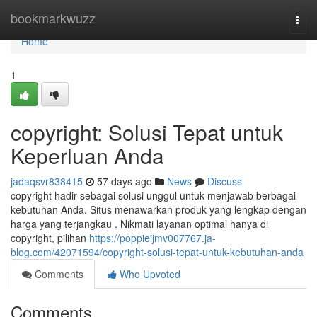
Home
bookmarkwuzz
Togg
navi
Home
1
copyright: Solusi Tepat untuk
Keperluan Anda
jadaqsvr838415
57 days ago
News
Discuss
copyright hadir sebagai solusi unggul untuk menjawab berbagai
kebutuhan Anda. Situs menawarkan produk yang lengkap dengan
harga yang terjangkau . Nikmati layanan optimal hanya di
copyright, pilihan
https://poppieijmv007767.ja-
blog.com/42071594/copyright-solusi-tepat-untuk-kebutuhan-anda
Comments
Who Upvoted
Comments