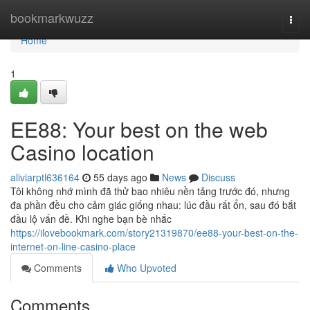
Home
bookmarkwuzz
Togg
navi
Home
1
EE88: Your best on the web
Casino location
aliviarptl636164
55 days ago
News
Discuss
Tôi không nhớ mình đã thử bao nhiêu nền tảng trước đó, nhưng
đa phần đều cho cảm giác giống nhau: lúc đầu rất ổn, sau đó bắt
đầu lộ vấn đề. Khi nghe bạn bè nhắc
https://ilovebookmark.com/story21319870/ee88-your-best-on-the-
internet-on-line-casino-place
Comments
Who Upvoted
Comments