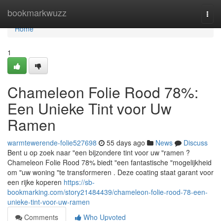
Home
bookmarkwuzz
Togg
navi
Home
1
Chameleon Folie Rood 78%:
Een Unieke Tint voor Uw
Ramen
warmtewerende-folie527698
55 days ago
News
Discuss
Bent u op zoek naar "een bijzondere tint voor uw "ramen ?
Chameleon Folie Rood 78% biedt "een fantastische "mogelijkheid
om "uw woning "te transformeren . Deze coating staat garant voor
een rijke koperen
https://sb-
bookmarking.com/story21484439/chameleon-folie-rood-78-een-
unieke-tint-voor-uw-ramen
Comments
Who Upvoted