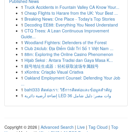
Published News
1
Truck Accidents in Fountain Valley CA Know Your...
1
Cheap Flights to Harare from the UK: Your Best ...
1
Breaking News: One Place - Today's Top Stories
1
Decoding EE88: Everything You Need Understand
1
CTQ Trees: A Lean Continuous Improvement
Guide...
1
Woodland Fighters: Defenders of the Forest
1
Club 24club: Địa Điểm Giải Trí Số 1 Việt Nam ...
1
88m: Exploring the Online Casino Phenomenon
1
Hijab Seksi : Antara Tradisi dan Gaya Masa K...
1
靓号地址生成器：轻松获取波场专属靓号
1
xKontra: Criação Visual Criativa
1
Oakland Employment Counsel: Defending Your Job
...
1
baht333 ติดต่อเรา: วิธีการติดต่อและข้อมูลสำคัญ
1
إضاءة أرضية دائرية LED 36 وات مصر: دليل شامل
Copyright © 2026 |
Advanced Search
|
Live
|
Tag Cloud
|
Top