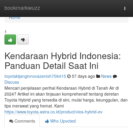
Home
bookmarkwuzz
Togg
navi
Home
1
Kendaraan Hybrid Indonesia:
Panduan Detail Saat Ini
toyotakijanginnovazenixh706415
57 days ago
News
Discuss
Mencari penjelasan perihal Kendaraan Hybrid di Tanah Air di
2024? Artikel ini akan tinjauan komprehensif tentang deretan
Toyota Hybrid yang tersedia di sini, mulai harga, keunggulan, dan
tips merawat yang hemat. Kami
https://www.toyota.astra.co.id/product/vios-hybrid-ev
Comments
Who Upvoted