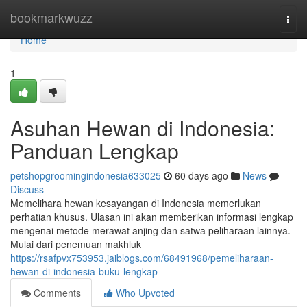
Home
bookmarkwuzz
Togg
navi
Home
1
Asuhan Hewan di Indonesia:
Panduan Lengkap
petshopgroomingindonesia633025
60 days ago
News
Discuss
Memelihara hewan kesayangan di Indonesia memerlukan
perhatian khusus. Ulasan ini akan memberikan informasi lengkap
mengenai metode merawat anjing dan satwa peliharaan lainnya.
Mulai dari penemuan makhluk
https://rsafpvx753953.jaiblogs.com/68491968/pemeliharaan-
hewan-di-indonesia-buku-lengkap
Comments
Who Upvoted