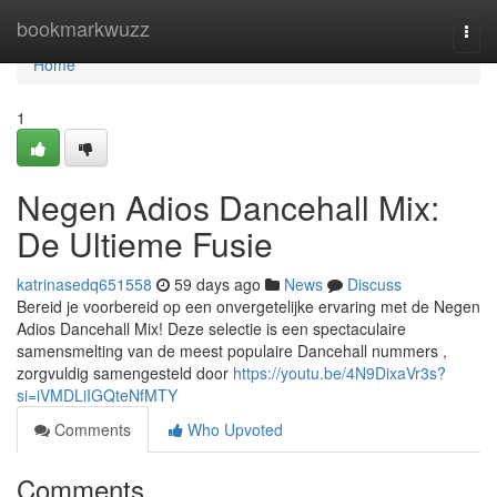
Home
bookmarkwuzz
Togg
navi
Home
1
Negen Adios Dancehall Mix:
De Ultieme Fusie
katrinasedq651558
59 days ago
News
Discuss
Bereid je voorbereid op een onvergetelijke ervaring met de Negen
Adios Dancehall Mix! Deze selectie is een spectaculaire
samensmelting van de meest populaire Dancehall nummers ,
zorgvuldig samengesteld door
https://youtu.be/4N9DixaVr3s?
si=iVMDLiIGQteNfMTY
Comments
Who Upvoted
Comments