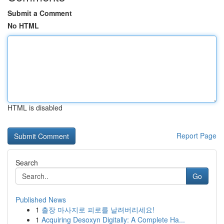
Submit a Comment
No HTML
HTML is disabled
Report Page
Search
Go
Published News
1
출장 마사지로 피로를 날려버리세요!
1
Acquiring Desoxyn Digitally: A Complete Ha...