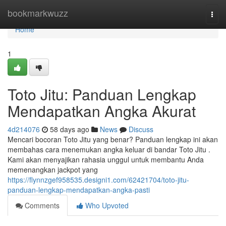
Home
bookmarkwuzz
Togg
navi
Home
1
Toto Jitu: Panduan Lengkap
Mendapatkan Angka Akurat
4d214076
58 days ago
News
Discuss
Mencari bocoran Toto Jitu yang benar? Panduan lengkap ini akan
membahas cara menemukan angka keluar di bandar Toto Jitu .
Kami akan menyajikan rahasia unggul untuk membantu Anda
memenangkan jackpot yang
https://flynnzgef958535.designi1.com/62421704/toto-jitu-
panduan-lengkap-mendapatkan-angka-pasti
Comments
Who Upvoted