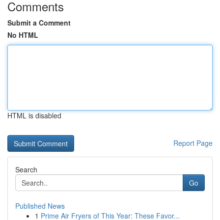
Comments
Submit a Comment
No HTML
HTML is disabled
Report Page
Search
Go
Published News
1
Prime Air Fryers of This Year: These Favor...