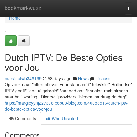
Home
bookmarkwuzz
Togg
navi
Home
1
Dutch IPTV: De Beste Opties
voor Jou
marvinutwb346199
58 days ago
News
Discuss
Op zoek naar "alternatieven voor standaard" televisie? Hollandse"
IPTV geeft" "een uitgebreid" "aanbod aan "kanalen rechtstreeks
naar het" woning . Diverse "providers "bieden vandaag de dag"
https://margieyynj227378.popup-blog.com/40383516/dutch-iptv-
de-beste-opties-voor-jou
Comments
Who Upvoted
Comments