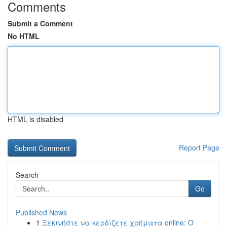
Comments
Submit a Comment
No HTML
HTML is disabled
Report Page
Search
Go
Published News
1
Ξεκινήστε να κερδίζετε χρήματα online: Ο