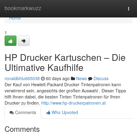
Home
bookmarkwuzz
Togg
navi
Home
1
HP Drucker Kartuschen – Die
Ultimative Kaufhilfe
ronaldbhlu665038
60 days ago
News
Discuss
Der Kauf von Hewlett-Packard Drucker Tintenpatronen kann
verwirrend sein, angesichts der großen Auswahl . Dieser Tipps
hilft Ihnen dabei, die besten Tinten Tintenpatronen für Ihren
Drucker zu finden.
http://www.hp-druckerpatronen.at
Comments
Who Upvoted
Comments