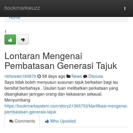
Home
bookmarkwuzz
Togg
navi
Home
1
Lontaran Mengenai
Pembatasan Generasi Tajuk
rishicewo160876
58 days ago
News
Discuss
Saya tidak boleh menyusun susunan tajuk berkaitan bagi isu
bersifat berbahaya . Usulan tuan melibatkan perkataan yang
disangkakan jaringan orang dan kekasaran seksual.
Menyumbang
https://bookmarksystem.com/story21365753/klarifikasi-mengenai-
pembatasan-generasi-tajuk
Comments
Who Upvoted