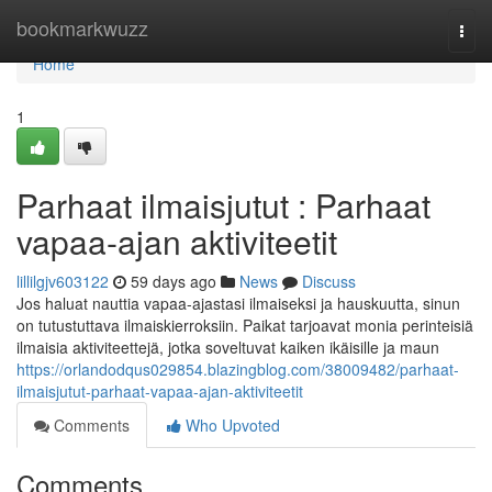
Home
bookmarkwuzz
Togg
navi
Home
1
Parhaat ilmaisjutut : Parhaat
vapaa-ajan aktiviteetit
lillilgjv603122
59 days ago
News
Discuss
Jos haluat nauttia vapaa-ajastasi ilmaiseksi ja hauskuutta, sinun
on tutustuttava ilmaiskierroksiin. Paikat tarjoavat monia perinteisiä
ilmaisia aktiviteettejä, jotka soveltuvat kaiken ikäisille ja maun
https://orlandodqus029854.blazingblog.com/38009482/parhaat-
ilmaisjutut-parhaat-vapaa-ajan-aktiviteetit
Comments
Who Upvoted
Comments