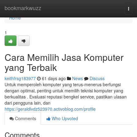
Home
bookmarkwuzz
Togg
navi
Home
1
Cara Memilih Jasa Komputer
yang Terbaik
keithfrsg183977
61 days ago
News
Discuss
Untuk memperoleh komputer yang terus-menerus berfungsi
dengan optimal, penting untuk memilih teknisi komputer yang
berkualitas . Evaluasi reputasi bengkel service, pastikan ulasan
dari pengguna lain, dan
https://geraldlvdz523970.activoblog.com/profile
Comments
Who Upvoted
Comments