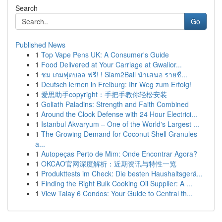
Search
Go
Published News
1
Top Vape Pens UK: A Consumer's Guide
1
Food Delivered at Your Carriage at Gwalior...
1
ชม เกมฟุตบอล ฟรี! ! Siam2Ball นำเสนอ รายชื...
1
Deutsch lernen in Freiburg: Ihr Weg zum Erfolg!
1
爱思助手copyright：手把手教你轻松安装
1
Goliath Paladins: Strength and Faith Combined
1
Around the Clock Defense with 24 Hour Electrici...
1
Istanbul Akvaryum – One of the World's Largest ...
1
The Growing Demand for Coconut Shell Granules
a...
1
Autopeças Perto de Mim: Onde Encontrar Agora?
1
OKCAO官网深度解析：近期资讯与特性一览
1
Produkttests im Check: Die besten Haushaltsgerä...
1
Finding the Right Bulk Cooking Oil Supplier: A ...
1
View Talay 6 Condos: Your Guide to Central th...