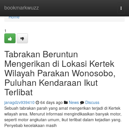
Home
bookmarkwuzz
Togg
navi
Home
1
Tabrakan Beruntun
Mengerikan di Lokasi Kertek
Wilayah Parakan Wonosobo,
Puluhan Kendaraan Ikut
Terlibat
janagdzv939410
64 days ago
News
Discuss
Sebuah tabrakan parah yang amat mengerikan terjadi di Kertek
wilayah area. Menurut informasi mengindikasikan banyak motor,
seperti motor angkutan umum, ikut terlibat dalam kejadian yang.
Penyebab kecelakaan masih