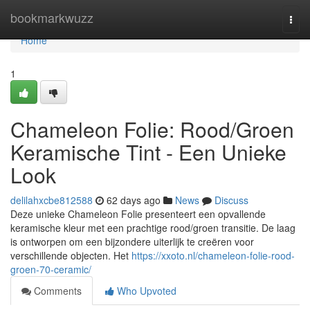
Home
bookmarkwuzz
Togg
navi
Home
1
Chameleon Folie: Rood/Groen
Keramische Tint - Een Unieke
Look
delilahxcbe812588
62 days ago
News
Discuss
Deze unieke Chameleon Folie presenteert een opvallende
keramische kleur met een prachtige rood/groen transitie. De laag
is ontworpen om een bijzondere uiterlijk te creëren voor
verschillende objecten. Het
https://xxoto.nl/chameleon-folie-rood-
groen-70-ceramic/
Comments
Who Upvoted