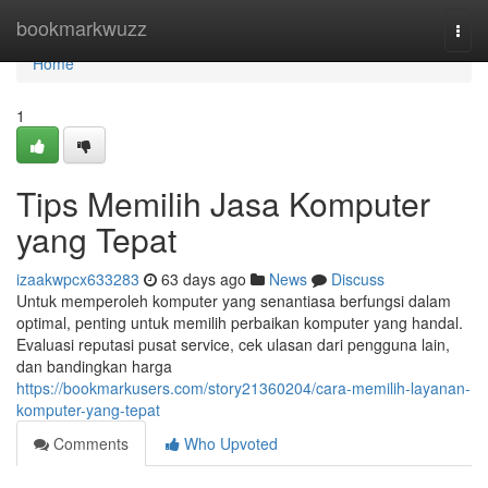
Home
bookmarkwuzz
Togg
navi
Home
1
Tips Memilih Jasa Komputer
yang Tepat
izaakwpcx633283
63 days ago
News
Discuss
Untuk memperoleh komputer yang senantiasa berfungsi dalam
optimal, penting untuk memilih perbaikan komputer yang handal.
Evaluasi reputasi pusat service, cek ulasan dari pengguna lain,
dan bandingkan harga
https://bookmarkusers.com/story21360204/cara-memilih-layanan-
komputer-yang-tepat
Comments
Who Upvoted