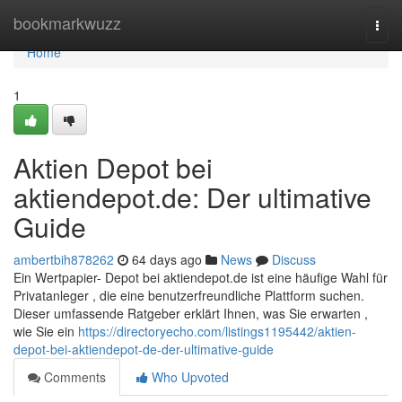
Home
bookmarkwuzz
Togg
navi
Home
1
Aktien Depot bei
aktiendepot.de: Der ultimative
Guide
ambertbih878262
64 days ago
News
Discuss
Ein Wertpapier- Depot bei aktiendepot.de ist eine häufige Wahl für
Privatanleger , die eine benutzerfreundliche Plattform suchen.
Dieser umfassende Ratgeber erklärt Ihnen, was Sie erwarten ,
wie Sie ein
https://directoryecho.com/listings1195442/aktien-
depot-bei-aktiendepot-de-der-ultimative-guide
Comments
Who Upvoted