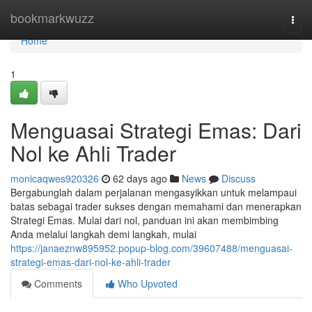
Home
bookmarkwuzz
Togg
navi
Home
1
Menguasai Strategi Emas: Dari
Nol ke Ahli Trader
monicaqwes920326
62 days ago
News
Discuss
Bergabunglah dalam perjalanan mengasyikkan untuk melampaui
batas sebagai trader sukses dengan memahami dan menerapkan
Strategi Emas. Mulai dari nol, panduan ini akan membimbing
Anda melalui langkah demi langkah, mulai
https://janaeznw895952.popup-blog.com/39607488/menguasai-
strategi-emas-dari-nol-ke-ahli-trader
Comments
Who Upvoted