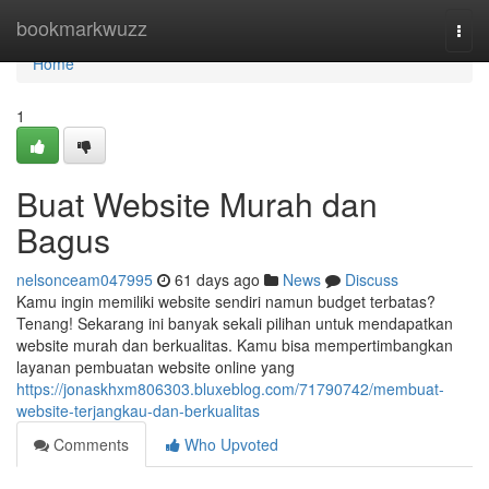
Home
bookmarkwuzz
Togg
navi
Home
1
Buat Website Murah dan
Bagus
nelsonceam047995
61 days ago
News
Discuss
Kamu ingin memiliki website sendiri namun budget terbatas?
Tenang! Sekarang ini banyak sekali pilihan untuk mendapatkan
website murah dan berkualitas. Kamu bisa mempertimbangkan
layanan pembuatan website online yang
https://jonaskhxm806303.bluxeblog.com/71790742/membuat-
website-terjangkau-dan-berkualitas
Comments
Who Upvoted