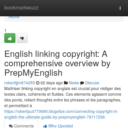
Home
bookmarkwuzz
Togg
navi
Home
1
English linking copyright: A
comprehensive overview by
PrepMyEnglish
robertijjm874255
62 days ago
News
Discuss
Maîtriser linking copyright en anglais est crucial pour rédiger des
textes clairs, cohérents et fluides. Ces elements agissent comme
des ponts, reliant thoughts entre les phrases et les paragraphes,
et permettant à
https://robertjuut770690.blogolize.com/connecting-copyright-in-
english-the-ultimate-guide-by-prepmyenglish-79717256
Comments
Who Upvoted