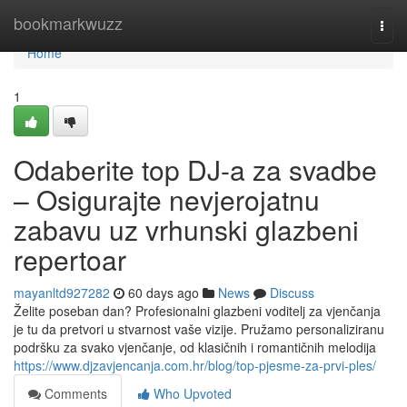
Home
bookmarkwuzz
Togg
navi
Home
1
Odaberite top DJ-a za svadbe
– Osigurajte nevjerojatnu
zabavu uz vrhunski glazbeni
repertoar
mayanltd927282
60 days ago
News
Discuss
Želite poseban dan? Profesionalni glazbeni voditelj za vjenčanja
je tu da pretvori u stvarnost vaše vizije. Pružamo personaliziranu
podršku za svako vjenčanje, od klasičnih i romantičnih melodija
https://www.djzavjencanja.com.hr/blog/top-pjesme-za-prvi-ples/
Comments
Who Upvoted