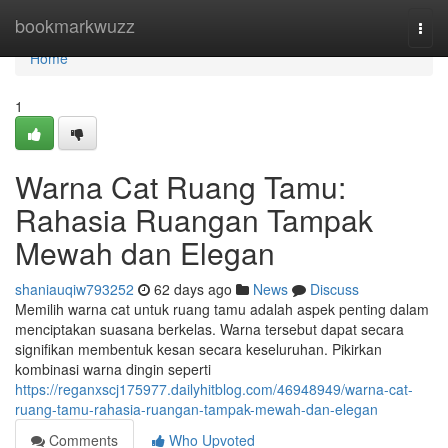
Home
bookmarkwuzz
Togg
navi
Home
1
Warna Cat Ruang Tamu:
Rahasia Ruangan Tampak
Mewah dan Elegan
shaniauqiw793252
62 days ago
News
Discuss
Memilih warna cat untuk ruang tamu adalah aspek penting dalam
menciptakan suasana berkelas. Warna tersebut dapat secara
signifikan membentuk kesan secara keseluruhan. Pikirkan
kombinasi warna dingin seperti
https://reganxscj175977.dailyhitblog.com/46948949/warna-cat-
ruang-tamu-rahasia-ruangan-tampak-mewah-dan-elegan
Comments
Who Upvoted