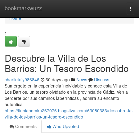
Home
bookmarkwuzz
Togg
navi
Home
1
Descubre la Villa de Los
Barrios: Un Tesoro Escondido
charlieteiy986846
60 days ago
News
Discuss
Sumérgete en la experiencia inolvidable y conoce esta Villa de
Los Barrios, un tesoro olvidado en la provincia de Cádiz. Ven a
perderte por sus caminos laberínticas , admira su encanto
auténtica
https://finnianomkh267076.blogstival.com/63080383/descubre-la-
villa-de-los-barrios-un-tesoro-escondido
Comments
Who Upvoted