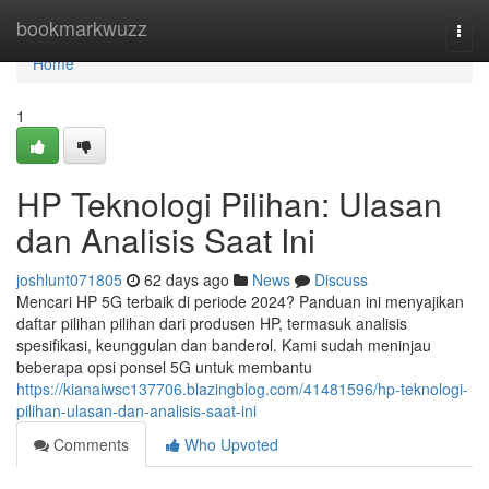
Home
bookmarkwuzz
Togg
navi
Home
1
HP Teknologi Pilihan: Ulasan
dan Analisis Saat Ini
joshlunt071805
62 days ago
News
Discuss
Mencari HP 5G terbaik di periode 2024? Panduan ini menyajikan
daftar pilihan pilihan dari produsen HP, termasuk analisis
spesifikasi, keunggulan dan banderol. Kami sudah meninjau
beberapa opsi ponsel 5G untuk membantu
https://kianaiwsc137706.blazingblog.com/41481596/hp-teknologi-
pilihan-ulasan-dan-analisis-saat-ini
Comments
Who Upvoted