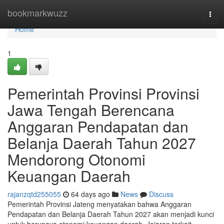
Home
bookmarkwuzz
Togg
navi
Home
1
Pemerintah Provinsi Provinsi
Jawa Tengah Berencana
Anggaran Pendapatan dan
Belanja Daerah Tahun 2027
Mendorong Otonomi
Keuangan Daerah
rajanzqtd255055
64 days ago
News
Discuss
Pemerintah Provinsi Jateng menyatakan bahwa Anggaran
Pendapatan dan Belanja Daerah Tahun 2027 akan menjadi kunci