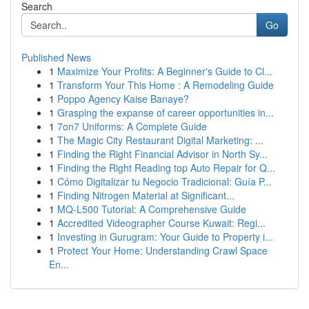
Search
Go
Published News
1
Maximize Your Profits: A Beginner's Guide to Cl...
1
Transform Your This Home : A Remodeling Guide
1
Poppo Agency Kaise Banaye?
1
Grasping the expanse of career opportunities in...
1
7on7 Uniforms: A Complete Guide
1
The Magic City Restaurant Digital Marketing: ...
1
Finding the Right Financial Advisor in North Sy...
1
Finding the Right Reading top Auto Repair for Q...
1
Cómo Digitalizar tu Negocio Tradicional: Guía P...
1
Finding Nitrogen Material at Significant...
1
MQ-L500 Tutorial: A Comprehensive Guide
1
Accredited Videographer Course Kuwait: Regi...
1
Investing in Gurugram: Your Guide to Property i...
1
Protect Your Home: Understanding Crawl Space
En...