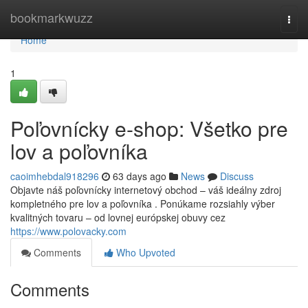
Home
bookmarkwuzz
Togg
navi
Home
1
Poľovnícky e-shop: Všetko pre
lov a poľovníka
caoimhebdal918296
63 days ago
News
Discuss
Objavte náš poľovnícky internetový obchod – váš ideálny zdroj
kompletného pre lov a poľovníka . Ponúkame rozsiahly výber
kvalitných tovaru – od lovnej európskej obuvy cez
https://www.polovacky.com
Comments
Who Upvoted
Comments