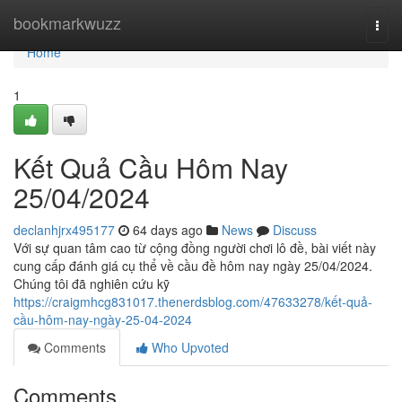
Home
bookmarkwuzz
Togg
navi
Home
1
Kết Quả Cầu Hôm Nay
25/04/2024
declanhjrx495177
64 days ago
News
Discuss
Với sự quan tâm cao từ cộng đồng người chơi lô đề, bài viết này
cung cấp đánh giá cụ thể về cầu đề hôm nay ngày 25/04/2024.
Chúng tôi đã nghiên cứu kỹ
https://craigmhcg831017.thenerdsblog.com/47633278/kết-quả-
cầu-hôm-nay-ngày-25-04-2024
Comments
Who Upvoted
Comments